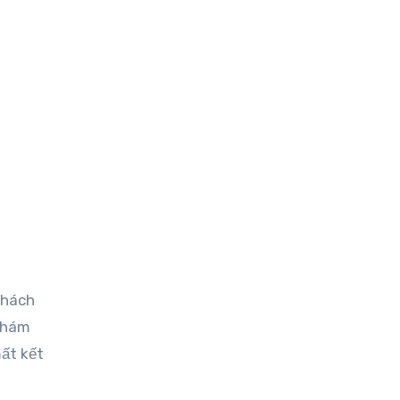
thách
 khám
mất kết