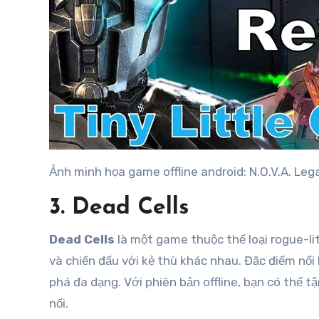
Ảnh minh họa game offline android: N.O.V.A. Leg
3. Dead Cells
Dead Cells
là một game thuộc thể loại rogue-li
và chiến đấu với kẻ thù khác nhau. Đặc điểm nổ
phá đa dạng. Với phiên bản offline, bạn có thể 
nối.