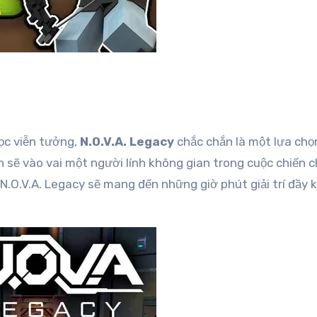
học viễn tưởng,
N.O.V.A. Legacy
chắc chắn là một lựa chọ
 sẽ vào vai một người lính không gian trong cuộc chiến c
 N.O.V.A. Legacy sẽ mang đến những giờ phút giải trí đầy k