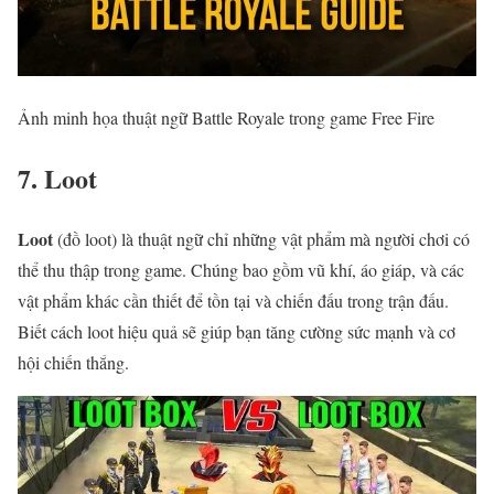
Ảnh minh họa thuật ngữ Battle Royale trong game Free Fire
7. Loot
Loot
(đồ loot) là thuật ngữ chỉ những vật phẩm mà người chơi có
thể thu thập trong game. Chúng bao gồm vũ khí, áo giáp, và các
vật phẩm khác cần thiết để tồn tại và chiến đấu trong trận đấu.
Biết cách loot hiệu quả sẽ giúp bạn tăng cường sức mạnh và cơ
hội chiến thắng.