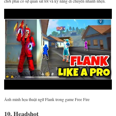
chơi phải có sự quan sát tốt và kỹ năng di chuyển nhanh nhẹn.
Ảnh minh họa thuật ngữ Flank trong game Free Fire
10. Headshot