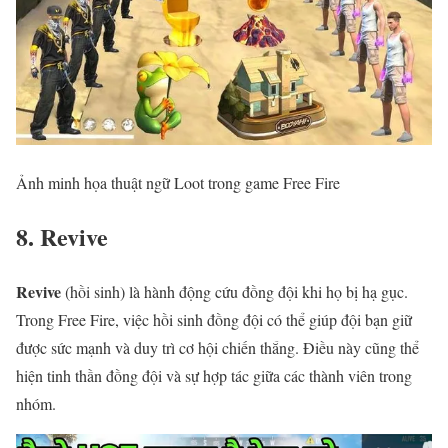
Ảnh minh họa thuật ngữ Loot trong game Free Fire
8. Revive
Revive
(hồi sinh) là hành động cứu đồng đội khi họ bị hạ gục.
Trong Free Fire, việc hồi sinh đồng đội có thể giúp đội bạn giữ
được sức mạnh và duy trì cơ hội chiến thắng. Điều này cũng thể
hiện tinh thần đồng đội và sự hợp tác giữa các thành viên trong
nhóm.