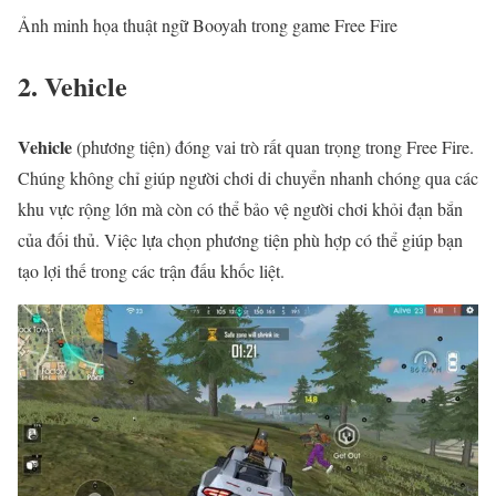
Ảnh minh họa thuật ngữ Booyah trong game Free Fire
2. Vehicle
Vehicle
(phương tiện) đóng vai trò rất quan trọng trong Free Fire.
Chúng không chỉ giúp người chơi di chuyển nhanh chóng qua các
khu vực rộng lớn mà còn có thể bảo vệ người chơi khỏi đạn bắn
của đối thủ. Việc lựa chọn phương tiện phù hợp có thể giúp bạn
tạo lợi thế trong các trận đấu khốc liệt.