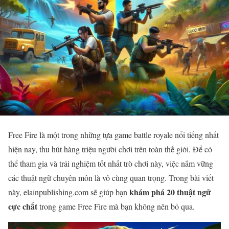
Free Fire là một trong những tựa game battle royale nổi tiếng nhất
hiện nay, thu hút hàng triệu người chơi trên toàn thế giới. Để có
thể tham gia và trải nghiệm tốt nhất trò chơi này, việc nắm vững
các thuật ngữ chuyên môn là vô cùng quan trọng. Trong bài viết
khám phá 20 thuật ngữ
này, elainpublishing.com sẽ giúp bạn
cực chất
trong game Free Fire mà bạn không nên bỏ qua.