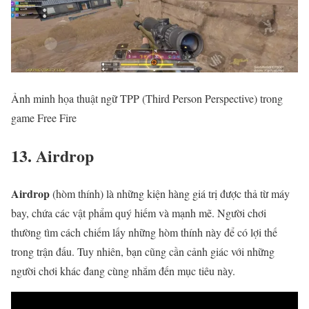
Ảnh minh họa thuật ngữ TPP (Third Person Perspective) trong
game Free Fire
13. Airdrop
Airdrop
(hòm thính) là những kiện hàng giá trị được thả từ máy
bay, chứa các vật phẩm quý hiếm và mạnh mẽ. Người chơi
thường tìm cách chiếm lấy những hòm thính này để có lợi thế
trong trận đấu. Tuy nhiên, bạn cũng cần cảnh giác với những
người chơi khác đang cùng nhắm đến mục tiêu này.