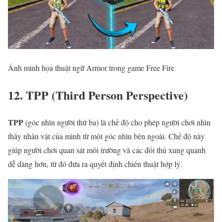
Ảnh minh họa thuật ngữ Armor trong game Free Fire
12. TPP (Third Person Perspective)
TPP
(góc nhìn người thứ ba) là chế độ cho phép người chơi nhìn
thấy nhân vật của mình từ một góc nhìn bên ngoài. Chế độ này
giúp người chơi quan sát môi trường và các đối thủ xung quanh
dễ dàng hơn, từ đó đưa ra quyết định chiến thuật hợp lý.