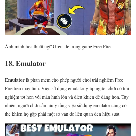
Ảnh minh họa thuật ngữ Grenade trong game Free Fire
18. Emulator
Emulator
là phần mềm cho phép người chơi trải nghiệm Free
Fire trên máy tính. Việc sử dụng emulator giúp người chơi có trải
nghiệm tốt hơn với màn hình lớn và điều khiển dễ dàng hơn. Tuy
nhiên, người chơi cần lưu ý rằng việc sử dụng emulator cũng có
thể khiến họ gặp phải một số vấn đề liên quan đến hiệu suất.