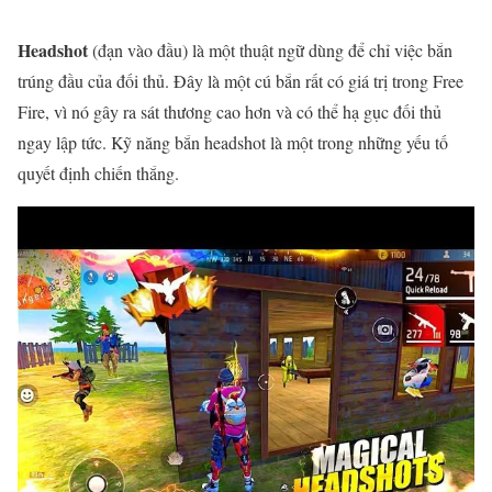
Headshot
(đạn vào đầu) là một thuật ngữ dùng để chỉ việc bắn
trúng đầu của đối thủ. Đây là một cú bắn rất có giá trị trong Free
Fire, vì nó gây ra sát thương cao hơn và có thể hạ gục đối thủ
ngay lập tức. Kỹ năng bắn headshot là một trong những yếu tố
quyết định chiến thắng.