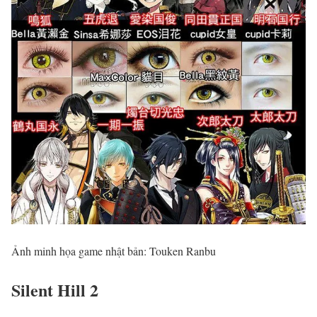
Ảnh minh họa game nhật bản: Touken Ranbu
Silent Hill 2