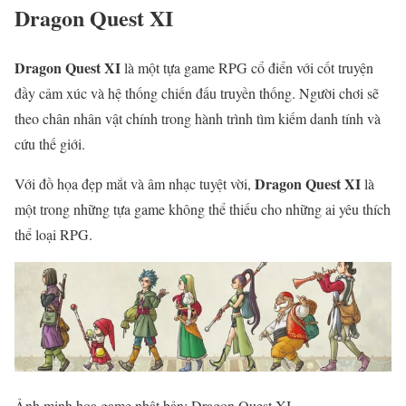
Dragon Quest XI
Dragon Quest XI
là một tựa game RPG cổ điển với cốt truyện
đầy cảm xúc và hệ thống chiến đấu truyền thống. Người chơi sẽ
theo chân nhân vật chính trong hành trình tìm kiếm danh tính và
cứu thế giới.
Dragon Quest XI
Với đồ họa đẹp mắt và âm nhạc tuyệt vời,
là
một trong những tựa game không thể thiếu cho những ai yêu thích
thể loại RPG.
Ảnh minh họa game nhật bản: Dragon Quest XI