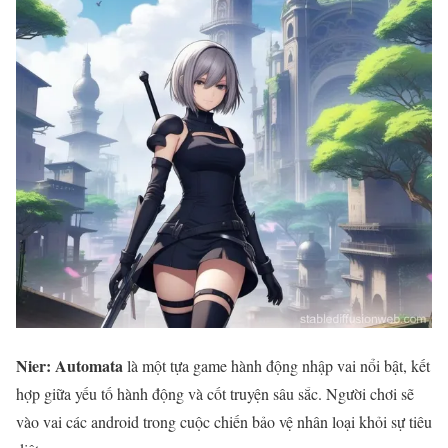
Nier: Automata
là một tựa game hành động nhập vai nổi bật, kết
hợp giữa yếu tố hành động và cốt truyện sâu sắc. Người chơi sẽ
vào vai các android trong cuộc chiến bảo vệ nhân loại khỏi sự tiêu