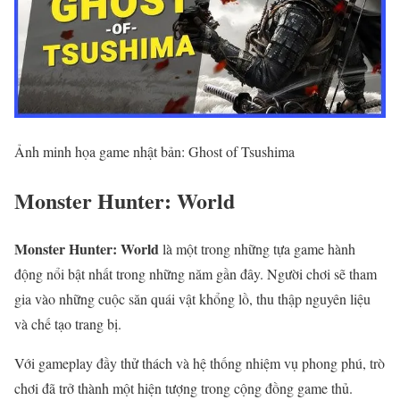
Ảnh minh họa game nhật bản: Ghost of Tsushima
Monster Hunter: World
Monster Hunter: World
là một trong những tựa game hành
động nổi bật nhất trong những năm gần đây. Người chơi sẽ tham
gia vào những cuộc săn quái vật khổng lồ, thu thập nguyên liệu
và chế tạo trang bị.
Với gameplay đầy thử thách và hệ thống nhiệm vụ phong phú, trò
chơi đã trở thành một hiện tượng trong cộng đồng game thủ.