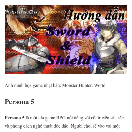
Ảnh minh họa game nhật bản: Monster Hunter: World
Persona 5
Persona 5
là một tựa game RPG nổi tiếng với cốt truyện sâu sắc
và phong cách nghệ thuật độc đáo. Người chơi sẽ vào vai một