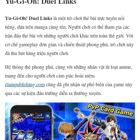
Yu-Gi-Oh! Duel Links
Yu-Gi-Oh! Duel Links
là một trò chơi thẻ bài trực tuyến nổi
tiếng, dựa trên manga cùng tên. Người chơi có thể tham gia các
trận đấu thẻ bài với những người chơi khác trên toàn thế giới. Với
cơ chế gameplay đơn giản và chiến thuật phong phú, trò chơi này
đã thu hút hàng triệu người chơi.
Hệ thống thẻ phong phú, cùng với những nhân vật từ loạt anime,
mang đến cho người chơi cảm giác hoài niệm.
elainpublishing.com
cũng đã ghi nhận sự phổ biến của game này
qua các sự kiện đấu trường diễn ra thường xuyên.