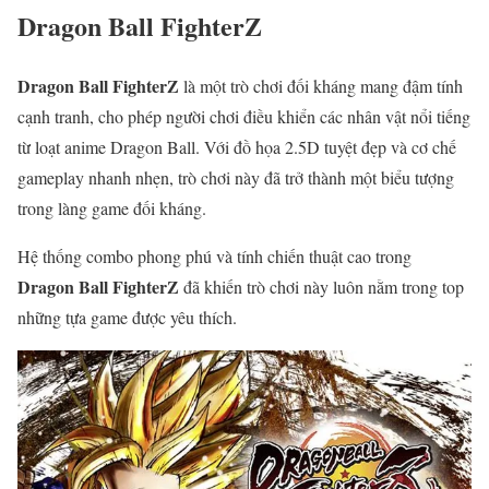
Dragon Ball FighterZ
Dragon Ball FighterZ
là một trò chơi đối kháng mang đậm tính
cạnh tranh, cho phép người chơi điều khiển các nhân vật nổi tiếng
từ loạt anime Dragon Ball. Với đồ họa 2.5D tuyệt đẹp và cơ chế
gameplay nhanh nhẹn, trò chơi này đã trở thành một biểu tượng
trong làng game đối kháng.
Hệ thống combo phong phú và tính chiến thuật cao trong
Dragon Ball FighterZ
đã khiến trò chơi này luôn nằm trong top
những tựa game được yêu thích.