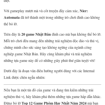
diệt.
Nier:
Với gameplay mượt mà và cốt truyện đầy cảm xúc,
Automata
đã trở thành một trong những trò chơi đỉnh cao không
thể bỏ lỡ.
20 game Nhật Bản
Trên đây là
đỉnh cao mà bạn không thể bỏ lỡ.
Mỗi trò chơi đều mang đến những trải nghiệm độc đáo và thú vị,
chứng minh cho sức sáng tạo không ngừng của ngành công
nghiệp game Nhật Bản. Hãy cùng khám phá và trải nghiệm
những tựa game này để có những giây phút thư giãn tuyệt vời!
Dưới đây là đoạn văn điều hướng người dùng với các Internal
Link được chèn ngẫu nhiên:
Nếu bạn là một tín đồ của game và đang tìm kiếm những trải
nghiệm thú vị, hãy khám phá thêm những tựa game hấp dẫn khác.
Top 12 Game Phỏm Hay Nhất Năm 2024
Đừng bỏ lỡ
mà bạn