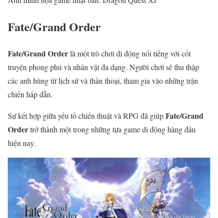
Fate/Grand Order
Fate/Grand Order
là một trò chơi di động nổi tiếng với cốt
truyện phong phú và nhân vật đa dạng. Người chơi sẽ thu thập
các anh hùng từ lịch sử và thần thoại, tham gia vào những trận
chiến hấp dẫn.
Fate/Grand
Sự kết hợp giữa yếu tố chiến thuật và RPG đã giúp
Order
trở thành một trong những tựa game di động hàng đầu
hiện nay.