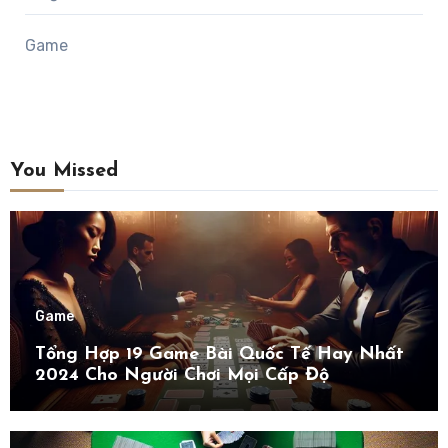
Game
You Missed
Game
Tổng Hợp 19 Game Bài Quốc Tế Hay Nhất
2024 Cho Người Chơi Mọi Cấp Độ