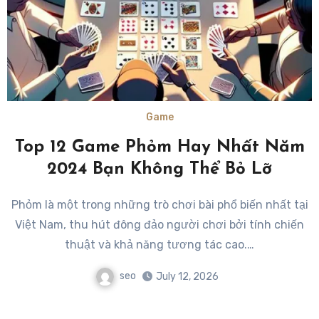
Game
Top 12 Game Phỏm Hay Nhất Năm
2024 Bạn Không Thể Bỏ Lỡ
Phỏm là một trong những trò chơi bài phổ biến nhất tại
Việt Nam, thu hút đông đảo người chơi bởi tính chiến
thuật và khả năng tương tác cao.…
seo
July 12, 2026