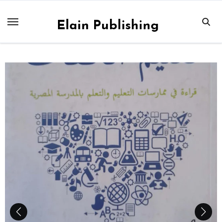
Skip
to
Elain Publishing
content