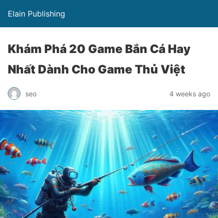
Elain Publishing
Khám Phá 20 Game Bắn Cá Hay
Nhất Dành Cho Game Thủ Việt
seo
4 weeks ago