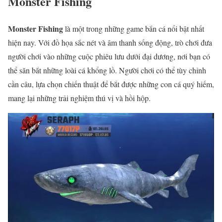
Monster Fishing
Monster Fishing
là một trong những game bắn cá nổi bật nhất
hiện nay. Với đồ họa sắc nét và âm thanh sống động, trò chơi đưa
người chơi vào những cuộc phiêu lưu dưới đại dương, nơi bạn có
thể săn bắt những loài cá khổng lồ. Người chơi có thể tùy chỉnh
cần câu, lựa chọn chiến thuật để bắt được những con cá quý hiếm,
mang lại những trải nghiệm thú vị và hồi hộp.