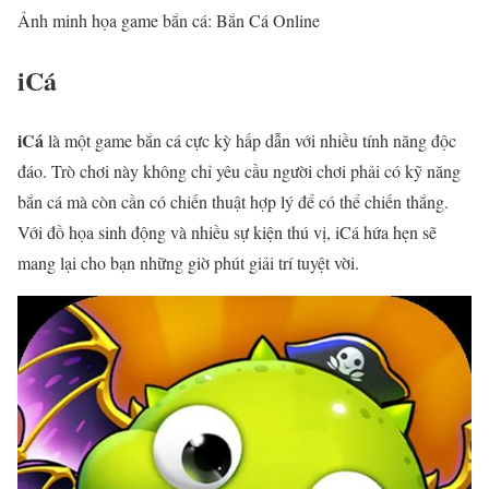
Ảnh minh họa game bắn cá: Bắn Cá Online
iCá
iCá
là một game bắn cá cực kỳ hấp dẫn với nhiều tính năng độc
đáo. Trò chơi này không chỉ yêu cầu người chơi phải có kỹ năng
bắn cá mà còn cần có chiến thuật hợp lý để có thể chiến thắng.
Với đồ họa sinh động và nhiều sự kiện thú vị, iCá hứa hẹn sẽ
mang lại cho bạn những giờ phút giải trí tuyệt vời.