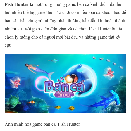
Fish Hunter
là một trong những game bắn cá kinh điển, đã thu
hút nhiều thế hệ game thủ. Trò chơi có nhiều loại cá khác nhau để
bạn săn bắt, cùng với những phần thưởng hấp dẫn khi hoàn thành
nhiệm vụ. Với giao diện đơn giản và dễ chơi, Fish Hunter là lựa
chọn lý tưởng cho cả người mới bắt đầu và những game thủ kỳ
cựu.
Ảnh minh họa game bắn cá: Fish Hunter