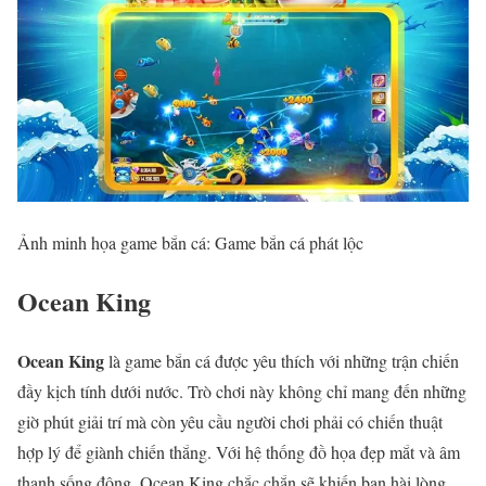
Ảnh minh họa game bắn cá: Game bắn cá phát lộc
Ocean King
Ocean King
là game bắn cá được yêu thích với những trận chiến
đầy kịch tính dưới nước. Trò chơi này không chỉ mang đến những
giờ phút giải trí mà còn yêu cầu người chơi phải có chiến thuật
hợp lý để giành chiến thắng. Với hệ thống đồ họa đẹp mắt và âm
thanh sống động, Ocean King chắc chắn sẽ khiến bạn hài lòng.