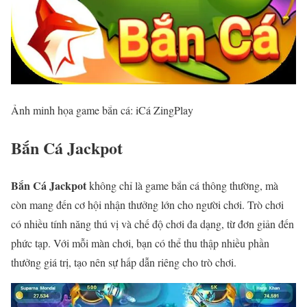
Ảnh minh họa game bắn cá: iCá ZingPlay
Bắn Cá Jackpot
Bắn Cá Jackpot
không chỉ là game bắn cá thông thường, mà
còn mang đến cơ hội nhận thưởng lớn cho người chơi. Trò chơi
có nhiều tính năng thú vị và chế độ chơi đa dạng, từ đơn giản đến
phức tạp. Với mỗi màn chơi, bạn có thể thu thập nhiều phần
thưởng giá trị, tạo nên sự hấp dẫn riêng cho trò chơi.