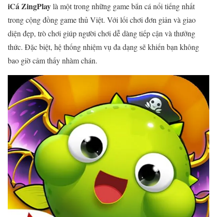
iCá ZingPlay
là một trong những game bắn cá nổi tiếng nhất
trong cộng đồng game thủ Việt. Với lối chơi đơn giản và giao
diện đẹp, trò chơi giúp người chơi dễ dàng tiếp cận và thưởng
thức. Đặc biệt, hệ thống nhiệm vụ đa dạng sẽ khiến bạn không
bao giờ cảm thấy nhàm chán.