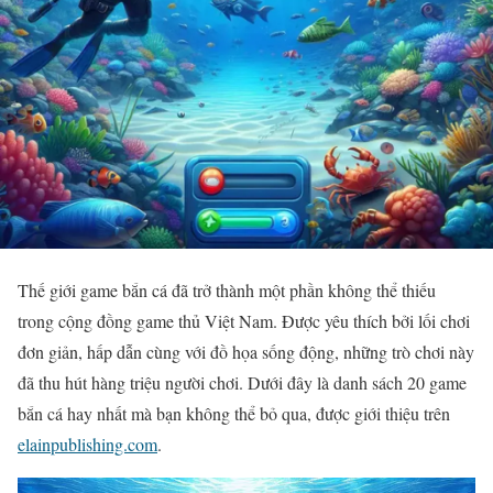
Thế giới game bắn cá đã trở thành một phần không thể thiếu
trong cộng đồng game thủ Việt Nam. Được yêu thích bởi lối chơi
đơn giản, hấp dẫn cùng với đồ họa sống động, những trò chơi này
đã thu hút hàng triệu người chơi. Dưới đây là danh sách 20 game
bắn cá hay nhất mà bạn không thể bỏ qua, được giới thiệu trên
elainpublishing.com
.