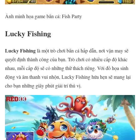
Ảnh minh họa game bắn cá: Fish Party
Lucky Fishing
Lucky Fishing
là một trò chơi bắn cá hấp dẫn, nơi vận may sẽ
quyết định thành công của bạn. Trò chơi có nhiều cấp độ khác
nhau, mỗi cấp độ sẽ có những thử thách riêng. Với đồ họa sinh
động và âm thanh vui nhộn, Lucky Fishing hứa hẹn sẽ mang lại
cho bạn những giây phút giải trí thú vị.