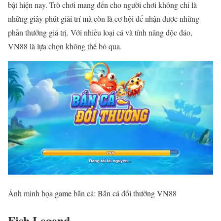
bật hiện nay. Trò chơi mang đến cho người chơi không chỉ là
những giây phút giải trí mà còn là cơ hội để nhận được những
phần thưởng giá trị. Với nhiều loại cá và tính năng độc đáo,
VN88 là lựa chọn không thể bỏ qua.
Ảnh minh họa game bắn cá: Bắn cá đổi thưởng VN88
Fish Legend